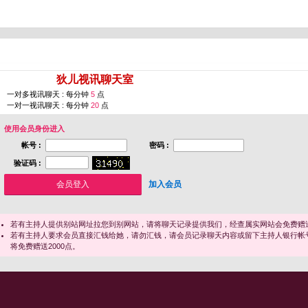
您即将进入 [
狄儿视讯聊天室
]
一对多视讯聊天 : 每分钟
5
点
一对一视讯聊天 : 每分钟
20
点
使用会员身份进入
帐号 :
密码 :
验证码 :
加入会员
若有主持人提供别站网址拉您到别网站，请将聊天记录提供我们，经查属实网站会免费赠送
若有主持人要求会员直接汇钱给她，请勿汇钱，请会员记录聊天内容或留下主持人银行帐
将免费赠送2000点。