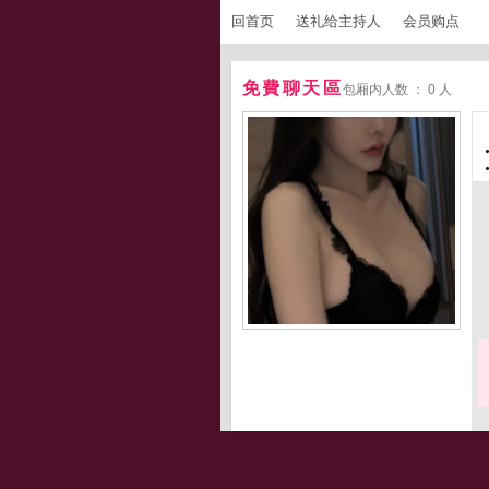
回首页
送礼给主持人
会员购点
免費聊天區
包厢内人数 ： 0 人