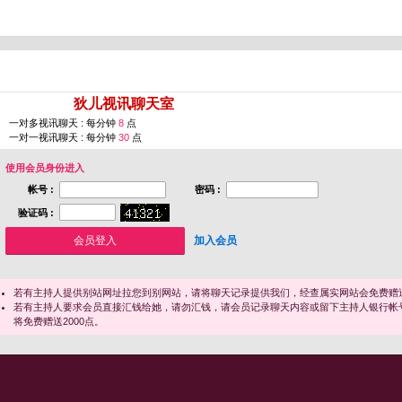
您即将进入 [
狄儿视讯聊天室
]
一对多视讯聊天 : 每分钟
8
点
一对一视讯聊天 : 每分钟
30
点
使用会员身份进入
帐号 :
密码 :
验证码 :
加入会员
若有主持人提供别站网址拉您到别网站，请将聊天记录提供我们，经查属实网站会免费赠送
若有主持人要求会员直接汇钱给她，请勿汇钱，请会员记录聊天内容或留下主持人银行帐
将免费赠送2000点。