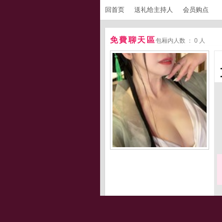
回首页
送礼给主持人
会员购点
免費聊天區
包厢内人数 ： 0 人