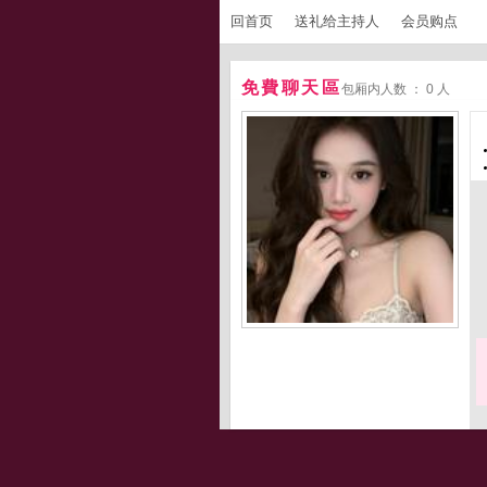
回首页
送礼给主持人
会员购点
免費聊天區
包厢内人数 ： 0 人