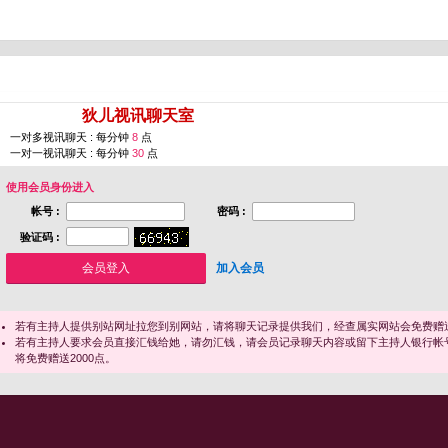
您即将进入 [
狄儿视讯聊天室
]
一对多视讯聊天 : 每分钟
8
点
一对一视讯聊天 : 每分钟
30
点
使用会员身份进入
帐号 :
密码 :
验证码 :
加入会员
若有主持人提供别站网址拉您到别网站，请将聊天记录提供我们，经查属实网站会免费赠送
若有主持人要求会员直接汇钱给她，请勿汇钱，请会员记录聊天内容或留下主持人银行帐
将免费赠送2000点。