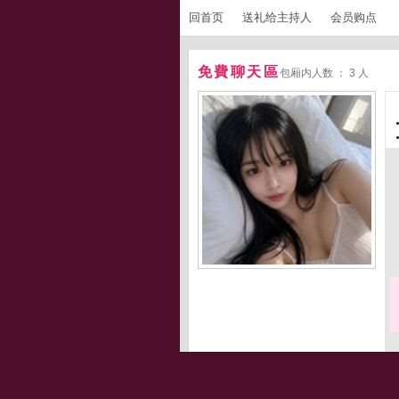
回首页
送礼给主持人
会员购点
免費聊天區
包厢内人数 ： 3 人