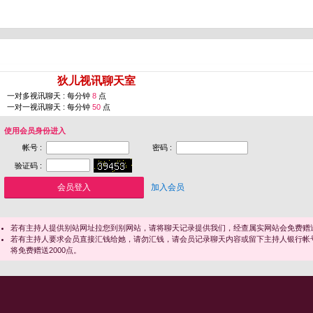
您即将进入 [
狄儿视讯聊天室
]
一对多视讯聊天 : 每分钟
8
点
一对一视讯聊天 : 每分钟
50
点
使用会员身份进入
帐号 :
密码 :
验证码 :
加入会员
若有主持人提供别站网址拉您到别网站，请将聊天记录提供我们，经查属实网站会免费赠送
若有主持人要求会员直接汇钱给她，请勿汇钱，请会员记录聊天内容或留下主持人银行帐
将免费赠送2000点。