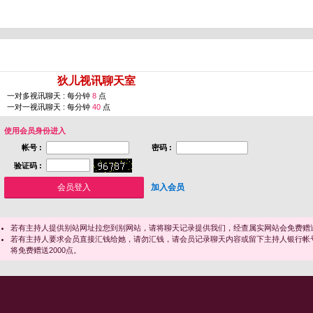
您即将进入 [
狄儿视讯聊天室
]
一对多视讯聊天 : 每分钟
8
点
一对一视讯聊天 : 每分钟
40
点
使用会员身份进入
帐号 :
密码 :
验证码 :
加入会员
若有主持人提供别站网址拉您到别网站，请将聊天记录提供我们，经查属实网站会免费赠送
若有主持人要求会员直接汇钱给她，请勿汇钱，请会员记录聊天内容或留下主持人银行帐
将免费赠送2000点。