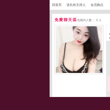
回首页
送礼给主持人
会员购点
免費聊天區
包厢内人数 ： 0 人