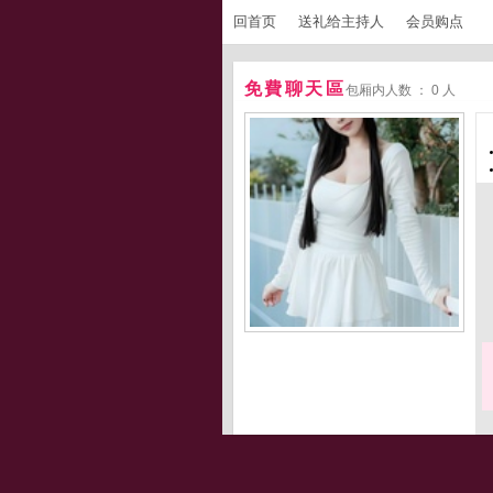
回首页
送礼给主持人
会员购点
免費聊天區
包厢内人数 ： 0 人