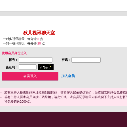
您即将进入 [
狄儿视讯聊天室
]
一对多视讯聊天 : 每分钟
5
点
一对一视讯聊天 : 每分钟
20
点
使用会员身份进入
帐号 :
密码 :
验证码 :
加入会员
若有主持人提供别站网址拉您到别网站，请将聊天记录提供我们，经查属实网站会免费赠送
若有主持人要求会员直接汇钱给她，请勿汇钱，请会员记录聊天内容或留下主持人银行帐
将免费赠送2000点。