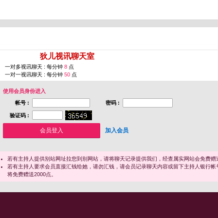
您即将进入 [
狄儿视讯聊天室
]
一对多视讯聊天 : 每分钟
8
点
一对一视讯聊天 : 每分钟
50
点
使用会员身份进入
帐号 :
密码 :
验证码 :
加入会员
若有主持人提供别站网址拉您到别网站，请将聊天记录提供我们，经查属实网站会免费赠送
若有主持人要求会员直接汇钱给她，请勿汇钱，请会员记录聊天内容或留下主持人银行帐
将免费赠送2000点。