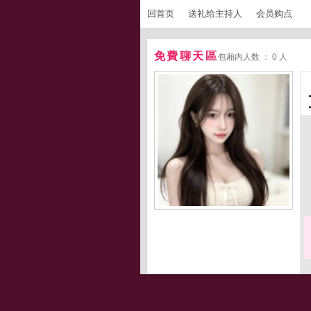
回首页
送礼给主持人
会员购点
免費聊天區
包厢内人数 ： 0 人