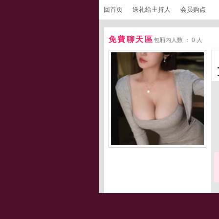
回首页
送礼给主持人
会员购点
免費聊天區
包厢内人数 ： 0 人