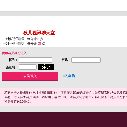
您即将进入 [
狄儿视讯聊天室
]
一对多视讯聊天 : 每分钟
8
点
一对一视讯聊天 : 每分钟
35
点
使用会员身份进入
帐号 :
密码 :
验证码 :
加入会员
若有主持人提供别站网址拉您到别网站，请将聊天记录提供我们，经查属实网站会免费赠送
若有主持人要求会员直接汇钱给她，请勿汇钱，请会员记录聊天内容或留下主持人银行帐
将免费赠送2000点。