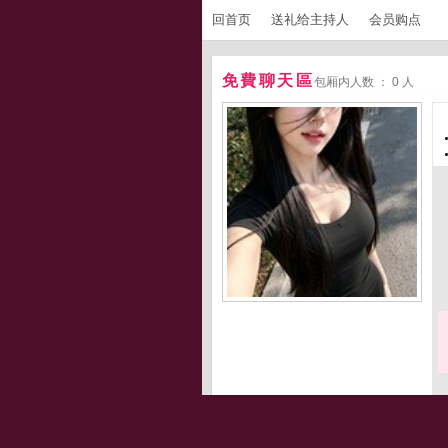
回首页
送礼给主持人
会员购点
免費聊天區
包厢内人数 ： 0 人