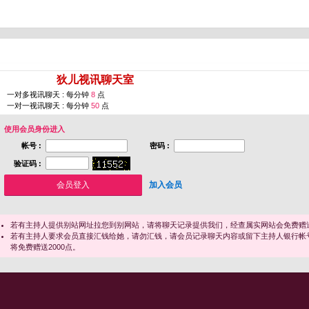
您即将进入 [
狄儿视讯聊天室
]
一对多视讯聊天 : 每分钟
8
点
一对一视讯聊天 : 每分钟
50
点
使用会员身份进入
帐号 :
密码 :
验证码 :
加入会员
若有主持人提供别站网址拉您到别网站，请将聊天记录提供我们，经查属实网站会免费赠送
若有主持人要求会员直接汇钱给她，请勿汇钱，请会员记录聊天内容或留下主持人银行帐
将免费赠送2000点。