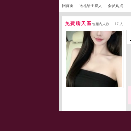
回首页
送礼给主持人
会员购点
免費聊天區
包厢内人数 ： 17 人