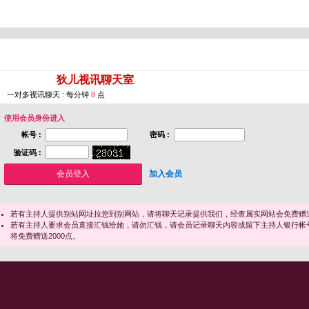
您即将进入 [
狄儿视讯聊天室
]
一对多视讯聊天 : 每分钟
8
点
使用会员身份进入
帐号 :
密码 :
验证码 :
加入会员
若有主持人提供别站网址拉您到别网站，请将聊天记录提供我们，经查属实网站会免费赠送
若有主持人要求会员直接汇钱给她，请勿汇钱，请会员记录聊天内容或留下主持人银行帐
将免费赠送2000点。