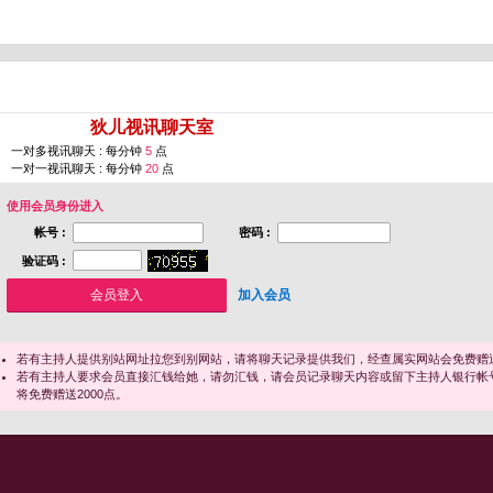
您即将进入 [
狄儿视讯聊天室
]
一对多视讯聊天 : 每分钟
5
点
一对一视讯聊天 : 每分钟
20
点
使用会员身份进入
帐号 :
密码 :
验证码 :
加入会员
若有主持人提供别站网址拉您到别网站，请将聊天记录提供我们，经查属实网站会免费赠送
若有主持人要求会员直接汇钱给她，请勿汇钱，请会员记录聊天内容或留下主持人银行帐
将免费赠送2000点。