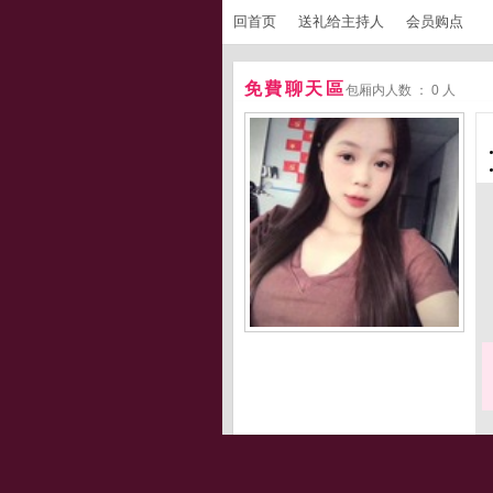
回首页
送礼给主持人
会员购点
免費聊天區
包厢内人数 ： 0 人