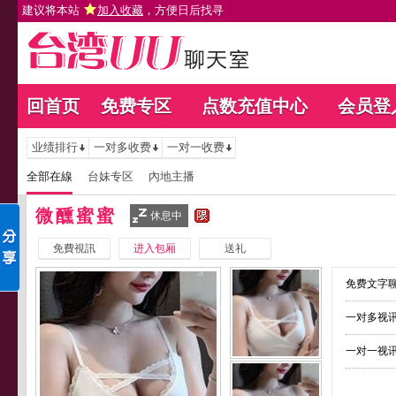
建议将本站
加入收藏
，方便日后找寻
回首页
免费专区
点数充值中心
会员登
业绩排行
一对多收费
一对一收费
全部在線
台妹专区
內地主播
微醺蜜蜜
休息中
免費視訊
进入包厢
送礼
免费文字聊
一对多视讯
一对一视讯