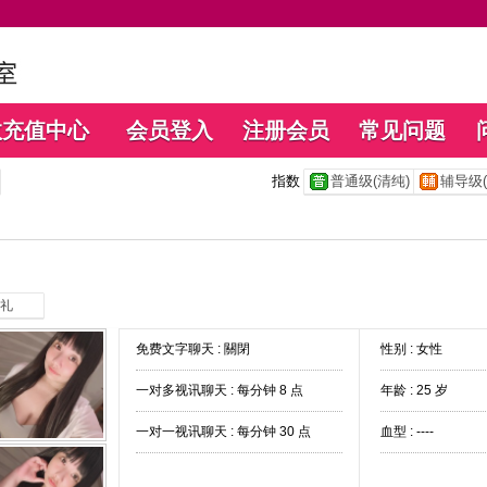
数充值中心
会员登入
注册会员
常见问题
指数
普通级(清纯)
辅导级(
礼
免费文字聊天 :
關閉
性别 : 女性
一对多视讯聊天 :
每分钟 8 点
年龄 : 25 岁
一对一视讯聊天 :
每分钟 30 点
血型 : ----