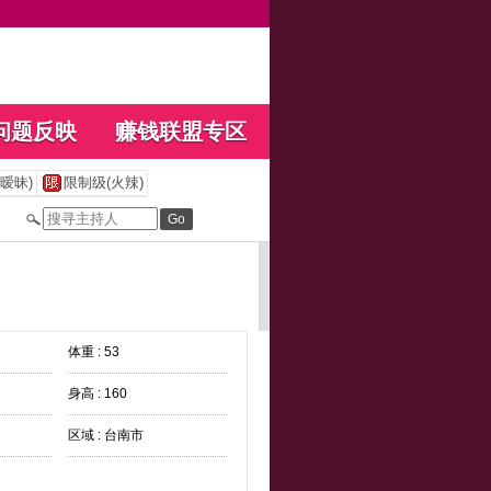
问题反映
赚钱联盟专区
暧昧)
限制级(火辣)
体重 : 53
身高 : 160
区域 : 台南市