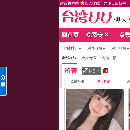
建议将本站
加入收藏
，方便日后找寻
回首页
免费专区
点
业绩排行
一对多收费
一对一收费
全部在線
台妹专区
內地主播
淅蕾
休息中
免費視訊
进入包厢
送