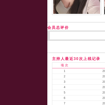
会员总评价
主持人最近30次上线记录
项 次
1
2
2
2
3
2
4
2
5
2
6
2
7
2