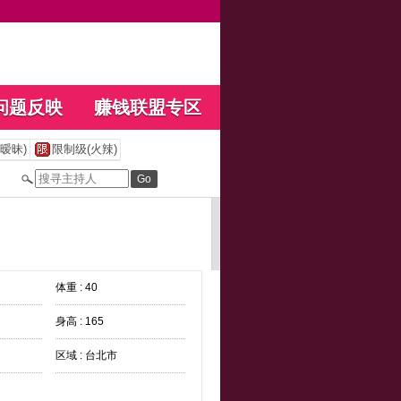
问题反映
赚钱联盟专区
暧昧)
限制级(火辣)
体重 : 40
身高 : 165
区域 : 台北市