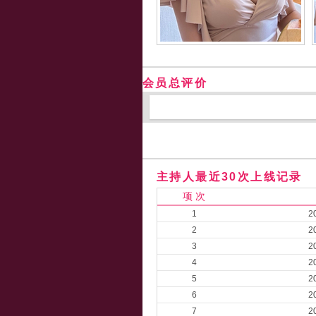
会员总评价
主持人最近30次上线记录
项 次
1
2
2
2
3
2
4
2
5
2
6
2
7
2