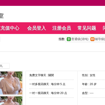
数充值中心
会员登入
注册会员
常见问题
指数
普通级(清纯)
辅导级(
礼
免费文字聊天 :
關閉
性别 : 女性
一对多视讯聊天 :
每分钟 5 点
年龄 : 20 岁
一对一视讯聊天 :
每分钟 20 点
血型 : ----