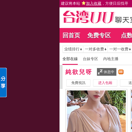
建议将本站
加入收藏
，方便日后找寻
回首页
免费专区
点
业绩排行
一对多收费
一对一收费
全部在線
台妹专区
內地主播
純欲兒呀
休息中
免費視訊
进入包厢
送