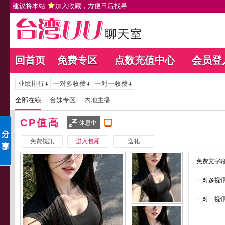
建议将本站
加入收藏
，方便日后找寻
回首页
免费专区
点数充值中心
会员登
业绩排行
一对多收费
一对一收费
全部在線
台妹专区
內地主播
CP值高
休息中
免費視訊
进入包厢
送礼
免费文字聊
一对多视讯
一对一视讯